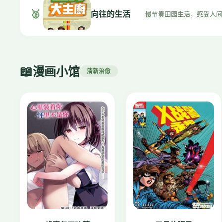
🥈
向往的生活
慢节奏田园生活，感受人
📖
漫画小馆
清新治愈