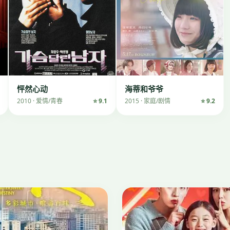
怦然心动
海蒂和爷爷
2010 · 爱情/青春
⭐ 9.1
2015 · 家庭/剧情
⭐ 9.2