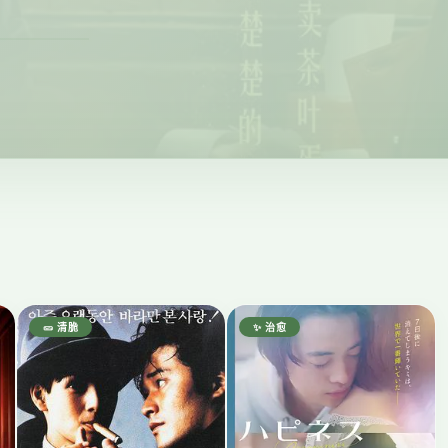
🥒 清脆
✨ 治愈