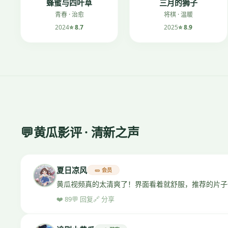
蜂蜜与四叶草
三月的狮子
青春 · 治愈
将棋 · 温暖
2024
⭐ 8.7
2025
⭐ 8.9
💬
黄瓜影评 · 清新之声
夏日凉风
🥒 会员
黄瓜视频真的太清爽了！界面看着就舒服，推荐的片子
❤️ 89
💬 回复
🔗 分享