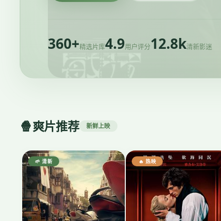
360+
4.9
12.8k
精选片库
用户评分
清新影迷
🍿
爽片推荐
新鲜上映
🌱 清新
🔥 热映