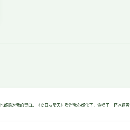
也都很对我的胃口。《夏日友晴天》看得我心都化了，像喝了一杯冰镇黄