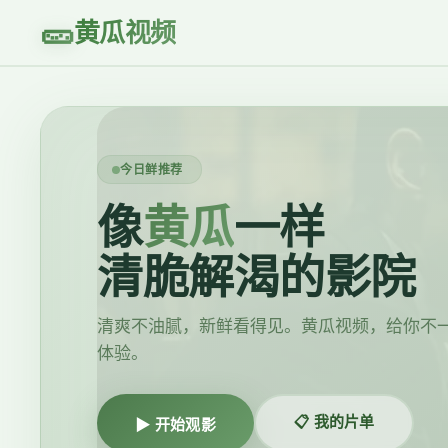
🥒
黄瓜视频
今日鲜推荐
像
黄瓜
一样
清脆解渴的影院
清爽不油腻，新鲜看得见。黄瓜视频，给你不
体验。
📋 我的片单
▶ 开始观影