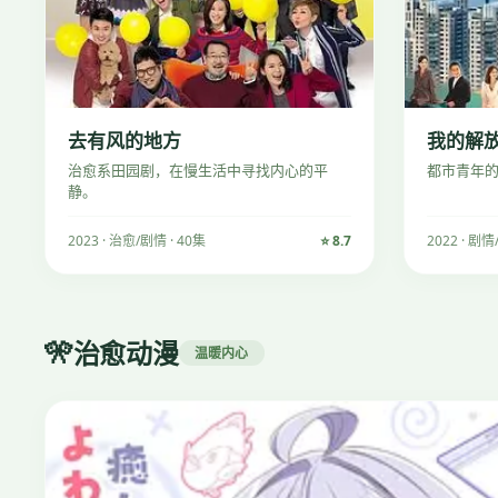
去有风的地方
我的解
治愈系田园剧，在慢生活中寻找内心的平
都市青年
静。
2023 · 治愈/剧情 · 40集
⭐ 8.7
2022 · 剧情
🎌
治愈动漫
温暖内心