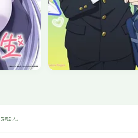
奇幻
⭐ 9.2
虫师
2005 · 奇幻/治愈 · 26集
全员喜剧人。