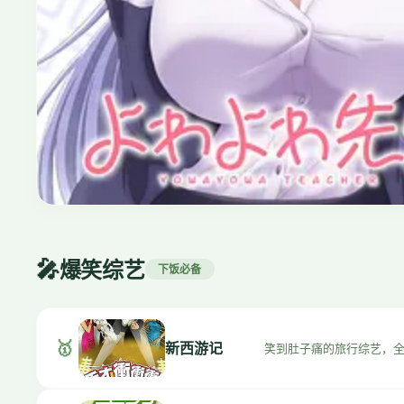
治愈
⭐ 9.4
夏目友人帐
🎤
2008 · 治愈/奇幻 · 6季
爆笑综艺
下饭必备
🥇
新西游记
笑到肚子痛的旅行综艺，