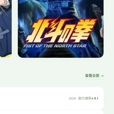
日常
⭐ 8.9
摇曳露营
2018 · 日常/治愈 · 12集
查看全部 →
2024 · 旅行/搞笑
⭐ 9.1