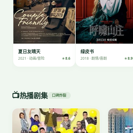
夏日友晴天
绿皮书
2021 · 动画/冒险
⭐ 8.6
2018 · 剧情/喜剧
⭐ 8.9
📺
热播剧集
口碑炸裂